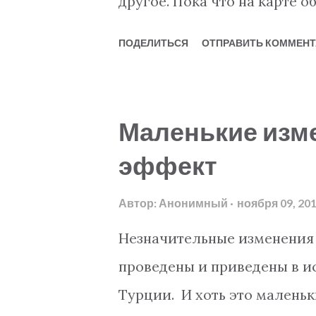
другое. Пока что на карте
сигнализации и видеонаблю
муниципалитету Алании,но 
ПОДЕЛИТЬСЯ
ОТПРАВИТЬ КОММЕНТ
специальными контактами п
муниципалитета Алании буд
10-12 датскими каналами - 
Карта доступна каждому по а
гостинной, кухн...
действительно повезло,есл
Маленькие изм
с центром,вы без труда смо
эффект
карте... Для тех,кто живет 
Джикджилли,Оба,Махмутлар
Автор:
Анонимный
ноября 09, 20
районы так же будут доступны
Незначительные изменения 
проведены и приведены в и
Турции. И хоть это маленьк