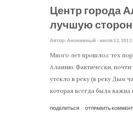
блог-пост написан от 2Bas
Центр города А
Holiday Homes Посетите нас
лучшую сторон
на продажу: www.2base.com 
www.my2base.com Интернет
Автор:
Анонимный
июля 12, 2013
мы можем сделать для вас?
Много лет прошло,с тех пор
уважаемых агентств недви
Аланию. Фактически, почти т
продаже квартир в Турции,
утекло в реку (в реку Дым ча
недвижимости и услуг: - 
которая всегда была важна
недвижимости от частных п
местом для жизни, то, что
ПОДЕЛИТЬСЯ
ОТПРАВИТЬ КОММЕНТ
Честная и достоверн...
города происходит в полож
10 лет инфраструктура улу