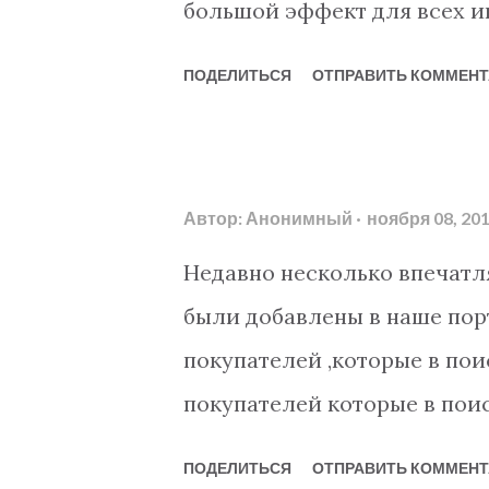
большой эффект для всех 
продать недвижимость в Ту
ПОДЕЛИТЬСЯ
ОТПРАВИТЬ КОММЕНТ
оформление тапу для иност
это займет 7-14 дней. Это 
заманчивым для преобретен
Автор:
Анонимный
ноября 08, 20
Покупатель может получить
заключения договора. - Дл
Недавно несколько впечатл
быстрее - Весь процесс куп
были добавлены в наше пор
нескольких недель,вместо 
покупателей ,которые в пои
же, число стран, чьи подд
покупателей которые в пои
имущество в Турции остро с
апартаментов. В популярном
ПОДЕЛИТЬСЯ
ОТПРАВИТЬ КОММЕНТ