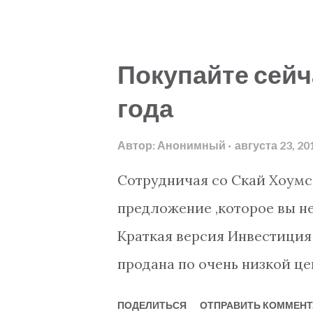
граждане Израиля, Армении
несколько объектов на про
недвижимое имущество в Т
сердце Джикджилли -это ти
комплекса есть воэможност
Покупайте сейч
Алании. Если вы хотите бо
года
легкой возможностью добра
местности ,мы рекомендуем
Автор:
Анонимный
августа 23, 20
находится приблизительно в
Сотрудничая со Скай Хоумс
близко к гольф клубам . О
предложение ,которое вы н
видом . Бассеин рассположе
Краткая версия Инвестиция
более уютным и привлекате
продана по очень низкой це
мы добавили элитный пентх
контракта - Оплачиваете о
ПОДЕЛИТЬСЯ
ОТПРАВИТЬ КОММЕНТ
много не скажешь об этом о