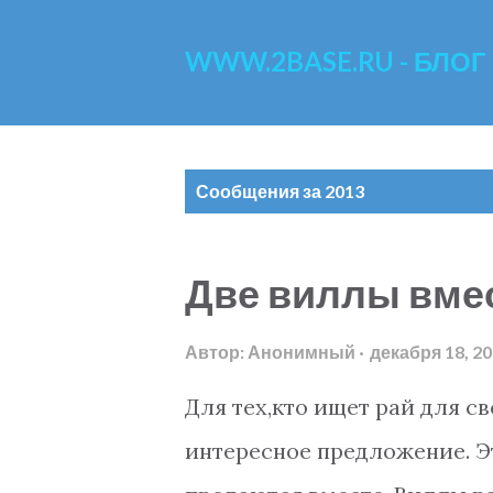
WWW.2BASE.RU - БЛОГ
С
Сообщения за 2013
о
о
Две виллы вме
б
щ
Автор:
Анонимный
декабря 18, 2
е
Для тех,кто ищет рай для с
н
интересное предложение. 
и