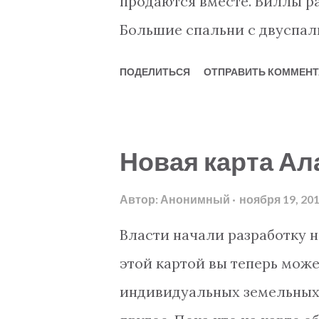
продаются вместе. Виллы ра
я
Большие спальни с двуспа
балконами c cногшибательн
ПОДЕЛИТЬСЯ
ОТПРАВИТЬ КОММЕНТ
ванные, просторная терраса
градусами обзора Алании и
кондиционирование в кажд
Новая карта Ал
потолки с косвенным освещ
Скандинавском стиле с бар
Автор:
Анонимный
ноября 19, 20
бытовой техникой - Aмерик
Власти начали разработку н
Очистительной водной сист
этой картой вы теперь мож
питьевой воды и ледных ку
индивидуальных земельных 
интегральной системой суш