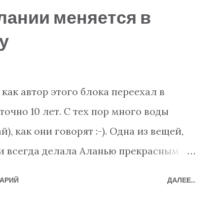
e Агентства Недвижимости & My2Base
лании меняется в
 на сайте: Дома отдыха и апартаменты
у
Сдача в аренду и услуги:
-магазин: www.my2baseshop.com Что
 Как один из самых опытных и
 как автор этого блока переехал в
жимости, специализирующихся на
очно 10 лет. С тех пор много воды
 мы предлагаем Вам широкий выбор
й), как они говорят :-). Одна из вещей,
Лучший и самый широкий выбор
 и всегда делала Аланью прекрасным
родавцов и строительных компаний -
 подавляющее большинство развития
АРИЙ
ДАЛЕЕ...
ительном направлении. За последние
чшилась значительно увеличились,