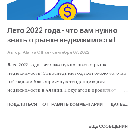
Лето 2022 года - что вам нужно
знать о рынке недвижимости!
Автор:
Alanya Office
сентября 07, 2022
Лето 2022 года - что вам нужно знать о рынке
недвижимости! За последний год или около того мы
наблюдали благоприятную тенденцию для
недвижимости в Алании. Покупатели проявляют
большой интерес к инвестированию в район Алании
ПОДЕЛИТЬСЯ
ОТПРАВИТЬ КОММЕНТАРИЙ
ДАЛЕЕ...
и вокруг него, а продавцы теперь могут получить
цены, о которых несколько лет назад они могли
только мечтать. Таким образом, определенно
ЕЩЁ СООБЩЕНИЯ
существует тенденция к росту и хорошие