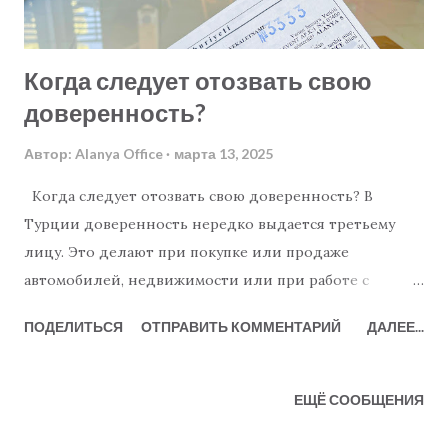
Когда следует отозвать свою
доверенность?
Автор:
Alanya Office
марта 13, 2025
Когда следует отозвать свою доверенность? В
Турции доверенность нередко выдается третьему
лицу. Это делают при покупке или продаже
автомобилей, недвижимости или при работе с
юристами и бухгалтерами. Только в Алании
ПОДЕЛИТЬСЯ
ОТПРАВИТЬ КОММЕНТАРИЙ
ДАЛЕЕ...
насчитывается почти десять государственных
нотариусов, поэтому выдача доверенности - простой
и хорошо известный процесс. Но как насчет отзыва
ЕЩЁ СООБЩЕНИЯ
доверенности, когда она больше не нужна? Как это
делать и нужно ли это вообще? Итак, давайте начнем