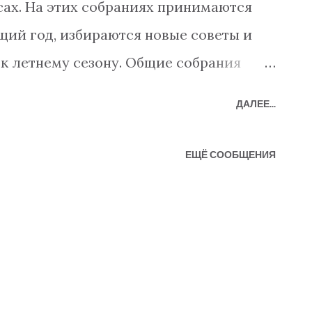
ах. На этих собраниях принимаются
ий год, избираются новые советы и
к летнему сезону. Общие собрания
о оживленными, так как жители не
ДАЛЕЕ...
нужно делать, когда и кем. Когда
и обычно решаются путем голосования.
ЕЩЁ СООБЩЕНИЯ
 знакомым с правилами и
ми процесс голосования в
сано в турецком законодательстве –
anunu» (Закон о праве собственности на
ределяют, сколько голосов может иметь