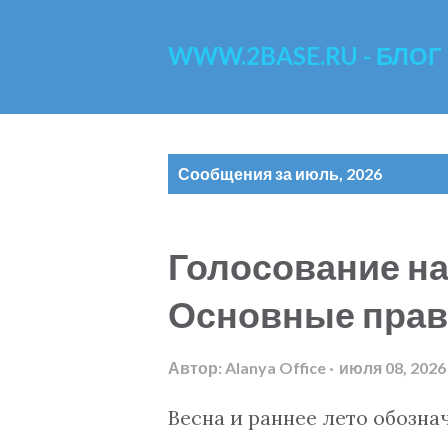
WWW.2BASE.RU - БЛОГ
С
Сообщения за июль, 2026
о
о
Голосование на
б
Основные прав
щ
е
Автор:
Alanya Office
июля 08, 2026
н
Весна и раннее лето обозн
и