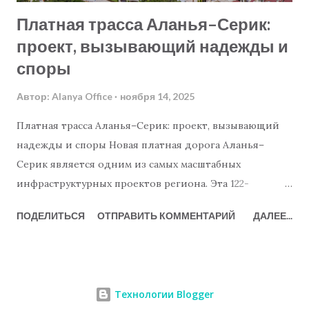
доверенности не является бесплатным и стоит почти
Платная трасса Аланья–Серик:
столько же, сколько выдача новой. Необходимо ли
проект, вызывающий надежды и
отзывать вашу доверенность? Как в...
споры
Автор:
Alanya Office
ноября 14, 2025
Платная трасса Аланья–Серик: проект, вызывающий
надежды и споры Новая платная дорога Аланья–
Серик является одним из самых масштабных
инфраструктурных проектов региона. Эта 122-
километровая магистраль призвана значительно
ПОДЕЛИТЬСЯ
ОТПРАВИТЬ КОММЕНТАРИЙ
ДАЛЕЕ...
сократить время в пути между Антальей и Аланьей,
способствовать экономическому росту, сократить
время поездок и дать мощный толчок туризму.
Однако проект вызвал жаркие дискуссии — из-за
Технологии Blogger
воздействия на окружающую среду, непрозрачности