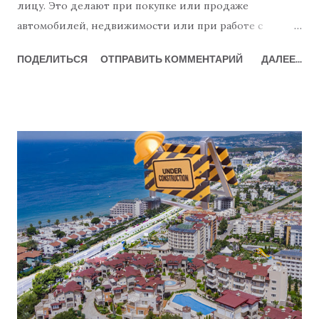
лицу. Это делают при покупке или продаже
автомобилей, недвижимости или при работе с
юристами и бухгалтерами. Только в Алании
ПОДЕЛИТЬСЯ
ОТПРАВИТЬ КОММЕНТАРИЙ
ДАЛЕЕ...
насчитывается почти десять государственных
нотариусов, поэтому выдача доверенности - простой
и хорошо известный процесс. Но как насчет отзыва
доверенности, когда она больше не нужна? Как это
делать и нужно ли это вообще? Итак, давайте начнем
с легкой части... Вот как это делается: Вам необходимо
обратиться в нотариальную контору, чтобы отозвать
доверенность. Это не обязательно должен быть
нотариус, у которого была выдана доверенность. Вам
следует иметь при себе удостоверение личности и
копию доверенности, которую вы хотите
аннулировать, или знать дату ее выдачи и
регистрационный номер. К сожалению, отзыв