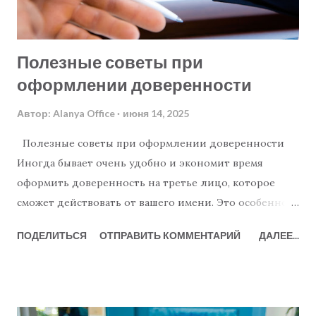
Полезные советы при
оформлении доверенности
Автор:
Alanya Office
июня 14, 2025
Полезные советы при оформлении доверенности
Иногда бывает очень удобно и экономит время
оформить доверенность на третье лицо, которое
сможет действовать от вашего имени. Это особенно
актуально при покупке или продаже недвижимости, а
ПОДЕЛИТЬСЯ
ОТПРАВИТЬ КОММЕНТАРИЙ
ДАЛЕЕ...
также при обращении к бухгалтеру или юристу.
Процесс оформления простой и быстрый. Только в
Аланье и её окрестностях есть около десяти
нотариальных контор. Вот основные моменты,