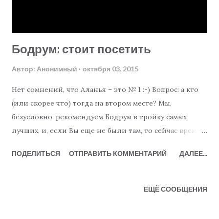
Бодрум: стоит посетить
Автор:
Анонимный
октября 03, 2015
Нет сомнений, что Аланья – это № 1 :-) Вопрос: а кто
(или скорее что) тогда на втором месте? Мы,
безусловно, рекомендуем Бодрум в тройку самых
лучших, и, если Вы еще не были там, то сейчас время
самое подходящее чтобы посетить этот город!
ПОДЕЛИТЬСЯ
ОТПРАВИТЬ КОММЕНТАРИЙ
ДАЛЕЕ...
Бодрум на самом деле состоит из полуострова, на
котором расположено несколько больших и
маленьких городов. Безусловно, сам город Бодрум
ЕЩЁ СООБЩЕНИЯ
стоит посетить, но для пребывания большинство
людей предпочитают более тихие районы. Мы можем