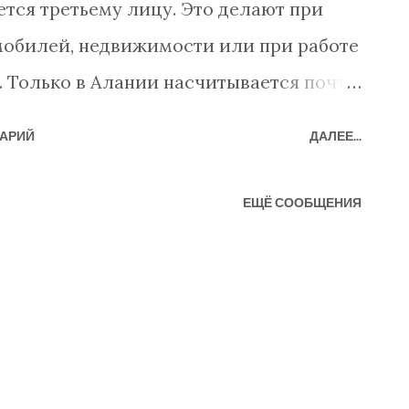
тся третьему лицу. Это делают при
мобилей, недвижимости или при работе
. Только в Алании насчитывается почти
тариусов, поэтому выдача
АРИЙ
ДАЛЕЕ...
орошо известный процесс. Но как
, когда она больше не нужна? Как это
ЕЩЁ СООБЩЕНИЯ
ще? Итак, давайте начнем с легкой
ся: Вам необходимо обратиться в
ы отозвать доверенность. Это не
тариус, у которого была выдана
иметь при себе удостоверение