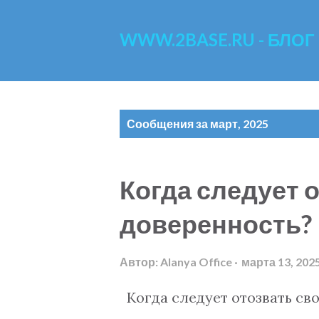
WWW.2BASE.RU - БЛОГ
С
Сообщения за март, 2025
о
о
Когда следует 
б
доверенность?
щ
е
Автор:
Alanya Office
марта 13, 202
н
Когда следует отозвать св
и