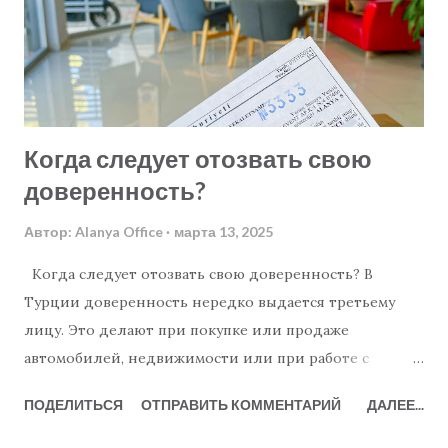
При продаже недвижимости необходимо точно
указать адрес и регистрацию, при продаже
автомобиля — номерной знак и регистрационные
данные. При необходимости оформляйте
доверенность с ограниченным сроком действия.
Когда следует отозвать свою
Пользуйтесь услугами профессионального
доверенность?
переводчика, которого вы понимаете, и требуйте
полный и точный перевод доверенности. Если с...
Автор:
Alanya Office
марта 13, 2025
Когда следует отозвать свою доверенность? В
Турции доверенность нередко выдается третьему
лицу. Это делают при покупке или продаже
автомобилей, недвижимости или при работе с
юристами и бухгалтерами. Только в Алании
ПОДЕЛИТЬСЯ
ОТПРАВИТЬ КОММЕНТАРИЙ
ДАЛЕЕ...
насчитывается почти десять государственных
нотариусов, поэтому выдача доверенности - простой