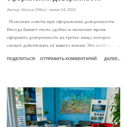
Автор:
Alanya Office
июня 14, 2025
Полезные советы при оформлении доверенности
Иногда бывает очень удобно и экономит время
оформить доверенность на третье лицо, которое
сможет действовать от вашего имени. Это особенно
актуально при покупке или продаже недвижимости, а
ПОДЕЛИТЬСЯ
ОТПРАВИТЬ КОММЕНТАРИЙ
ДАЛЕЕ...
также при обращении к бухгалтеру или юристу.
Процесс оформления простой и быстрый. Только в
Аланье и её окрестностях есть около десяти
нотариальных контор. Вот основные моменты,
которые следует помнить при оформлении
доверенности: Доверенность следует оформлять
только на тех лиц, которым вы доверяете и точно
знаете, кто они. Убедитесь, что доверенность
составлена конкретно и только для ваших целей.