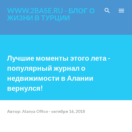
К основному контенту
WWW.2BASE.RU - БЛОГ О
ЖИЗНИ В ТУРЦИИ
Лучшие моменты этого лета -
популярный журнал о
недвижимости в Алании
вернулся!
Автор:
Alanya Office
октября 16, 2018