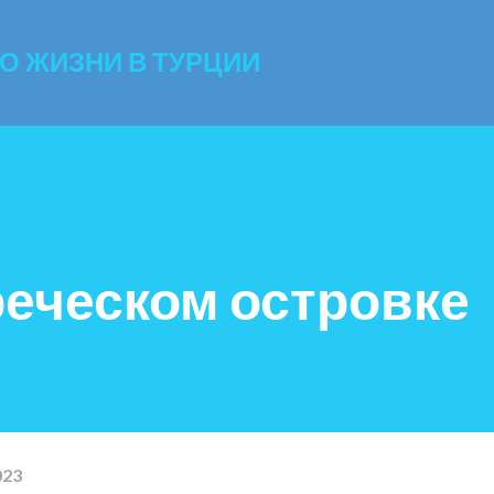
К основному контенту
 О ЖИЗНИ В ТУРЦИИ
реческом островке
023